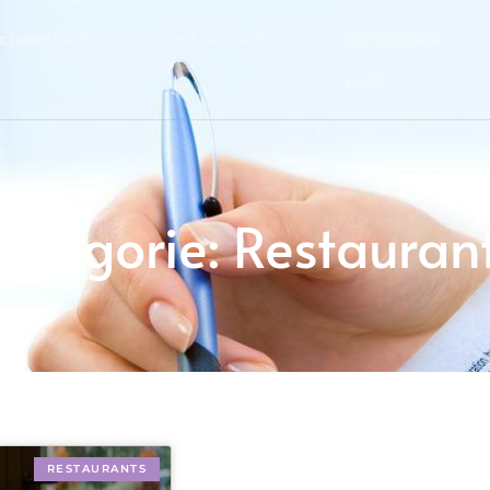
ctueel Delft
Ontdek Delft
Bedrijfsgids
Registreer
ategorie: Restauran
RESTAURANTS