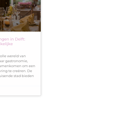
gen in Delft:
kelijke
lle wereld van
waar gastronomie,
d samenkomen om een
ring te creëren. De
ruisende stad bieden