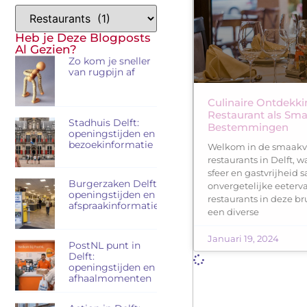
Heb je Deze Blogposts
Al Gezien?
Zo kom je sneller
van rugpijn af
Culinaire Ontdekkin
Restaurant als Sma
Stadhuis Delft:
Bestemmingen
openingstijden en
bezoekinformatie
Welkom in de smaakvo
restaurants in Delft, 
sfeer en gastvrijhei
Burgerzaken Delft:
onvergetelijke eeterva
openingstijden en
restaurants in deze b
afspraakinformatie
een diverse
Januari 19, 2024
PostNL punt in
Delft:
openingstijden en
afhaalmomenten