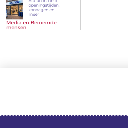
Action in Delft:
openingstijden,
zondagen en
meer
Media en Beroemde
mensen