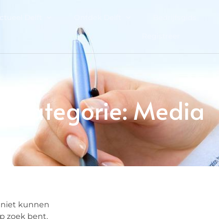
ctueel Delft
Ontdek Delft
Bedrijfsgids
Registreer
Categorie: Media
e niet kunnen
p zoek bent.