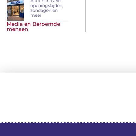
Action in Delft:
openingstijden,
zondagen en
meer
Media en Beroemde
mensen