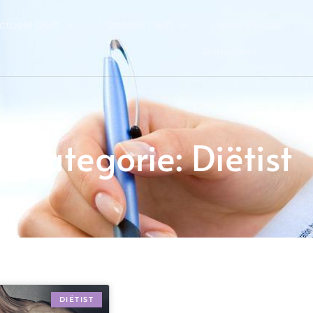
ctueel Delft
Ontdek Delft
Bedrijfsgids
Registreer
Categorie: Diëtist
DIËTIST