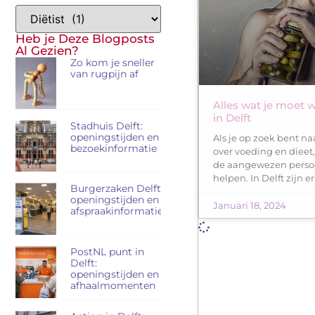
Heb je Deze Blogposts
Al Gezien?
Zo kom je sneller
van rugpijn af
Alles wat je moet w
in Delft
Stadhuis Delft:
openingstijden en
Als je op zoek bent na
bezoekinformatie
over voeding en dieet,
de aangewezen persoo
helpen. In Delft zijn er
Burgerzaken Delft:
openingstijden en
Januari 18, 2024
afspraakinformatie
PostNL punt in
Delft:
openingstijden en
afhaalmomenten