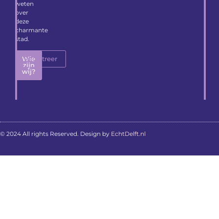
weten
over
deze
charmante
stad.
Wie
Registreer
zijn
wij?
© 2024 All rights Reserved. Design by
EchtDelft.nl