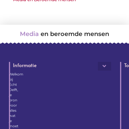
Media
en beroemde mensen
Informatie
To
Welkom
bij
Echt
Delft,
je
bron
voor
alles
wat
je
moet