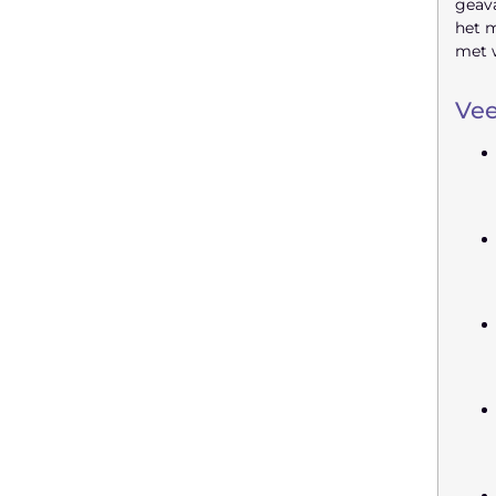
geava
Latenu ons aanvangen en
het m
ontdekken hoe lokale reclame uw
met w
bedrijfsgroei kan bevorderen
Vee
Laten we beginnen