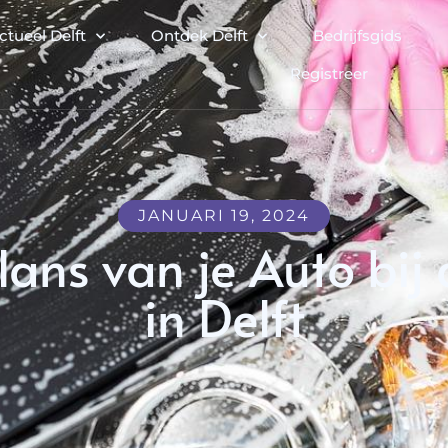
ctueel Delft
Ontdek Delft
Bedrijfsgids
Registreer
JANUARI 19, 2024
ans van je Auto bij
in Delft