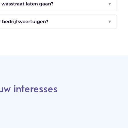
e wasstraat laten gaan?
▼
r bedrijfsvoertuigen?
▼
uw interesses