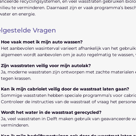
nceerde recyclingsystemen, en veel wasstraten gebruiken biol
ilieu te verminderen. Daarnaast zijn er vaak programma’s beschi
ater en energie.
lgestelde Vragen
Hoe vaak moet ik mijn auto wassen?
Het aanbevolen wasinterval varieert afhankelijk van het gebrui
algemeen wordt aanbevolen om je auto regelmatig te wassen, 
Zijn wasstraten veilig voor mijn autolak?
Ja, moderne wasstraten zijn ontworpen met zachte materialen
tegen krassen.
Kan ik mijn cabriolet veilig door de wasstraat laten gaan?
Sommige wasstraten hebben speciale programma’s voor cabriol
Controleer de instructies van de wasstraat of vraag het persone
Wordt het water in de wasstraat gerecycled?
Ja, veel wasstraten in Delft maken gebruik van geavanceerde 
verminderen.
Kan ik mijn bedrijfsvoertuigen ook door de wasstraat laten 