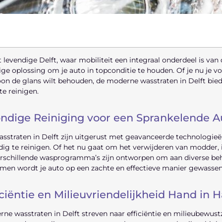
t levendige Delft, waar mobiliteit een integraal onderdeel is van 
ge oplossing om je auto in topconditie te houden. Of je nu je vo
n de glans wilt behouden, de moderne wasstraten in Delft biede
te reinigen.
ndige Reiniging voor een Sprankelende A
sstraten in Delft zijn uitgerust met geavanceerde technologi
ig te reinigen. Of het nu gaat om het verwijderen van modder, i
rschillende wasprogramma’s zijn ontworpen om aan diverse beho
men wordt je auto op een zachte en effectieve manier gewasse
iciëntie en Milieuvriendelijkheid Hand in 
ne wasstraten in Delft streven naar efficiëntie en milieubewus