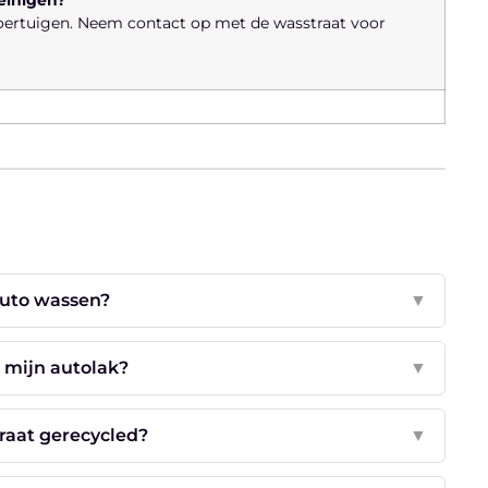
voertuigen. Neem contact op met de wasstraat voor
auto wassen?
▼
r mijn autolak?
▼
raat gerecycled?
▼