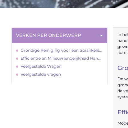
In he
VERKEN PER ONDERWERP
handi
gewoo
Grondige Reiniging voor een Sprankelende Auto
auto 
Efficiëntie en Milieuvriendelijkheid Hand in Hand
Veelgestelde Vragen
Gro
Veelgestelde vragen
De wa
grond
de ve
syste
"
Eff
Moder