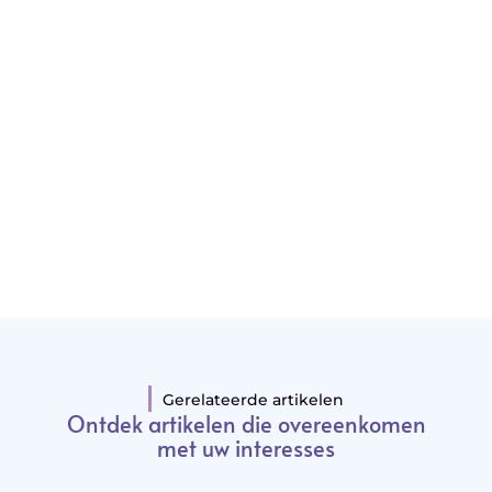
"
Latenu ons aanvangen en ontdekken hoe
lokale reclame uw bedrijfsgroei kan
bevorderen
Laten we beginnen
Gerelateerde artikelen
Ontdek artikelen die overeenkomen
met uw interesses