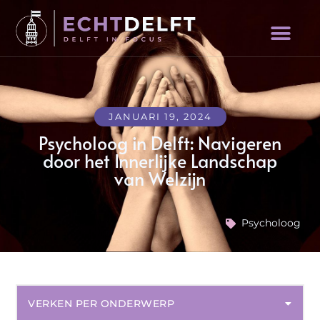
JANUARI 19, 2024
Psycholoog in Delft: Navigeren
door het Innerlijke Landschap
van Welzijn
Psycholoog
VERKEN PER ONDERWERP