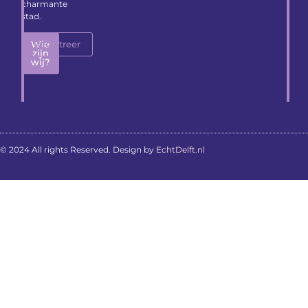
charmante
stad.
Wie
Registreer
zijn
wij?
© 2024 All rights Reserved. Design by
EchtDelft.nl