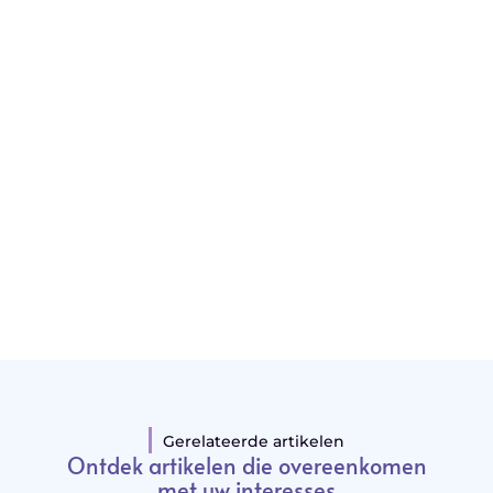
"
Latenu ons aanvangen en ontdekken hoe
lokale reclame uw bedrijfsgroei kan
bevorderen
Laten we beginnen
Gerelateerde artikelen
Ontdek artikelen die overeenkomen
met uw interesses