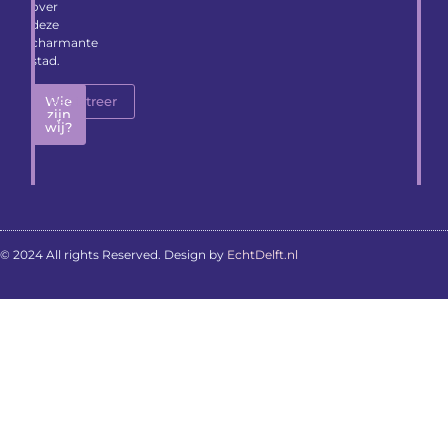
over
deze
charmante
stad.
Wie
Registreer
zijn
wij?
© 2024 All rights Reserved. Design by
EchtDelft.nl