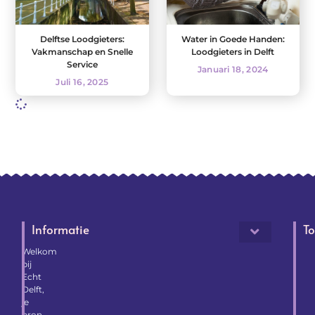
Delftse Loodgieters:
Water in Goede Handen:
Vakmanschap en Snelle
Loodgieters in Delft
Service
Januari 18, 2024
Juli 16, 2025
Informatie
To
Welkom
bij
Echt
Delft,
je
bron