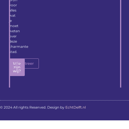
voor
alles
wat
je
moet
weten
over
deze
charmante
stad.
Wie
Registreer
zijn
wij?
© 2024 All rights Reserved. Design by
EchtDelft.nl