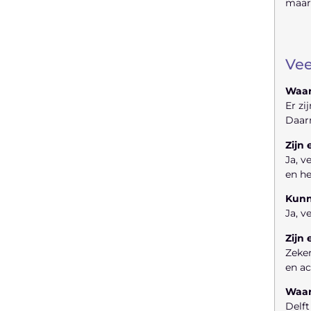
maar
bedrijfsgroei kan bevorderen
Laten we beginnen
Vee
Waar
Er zi
Daarn
Zijn
Ja, v
en he
Kunn
Ja, v
Zijn
Zeker
en ac
Waar
Delft