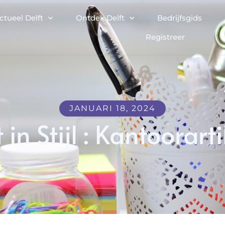
ctueel Delft
Ontdek Delft
Bedrijfsgids
Registreer
JANUARI 18, 2024
 in Stijl : Kantoorart