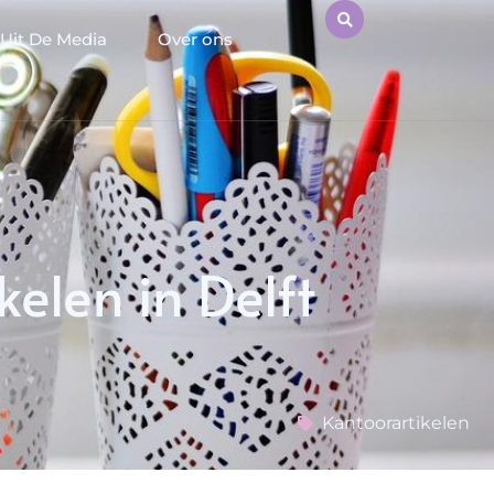
Uit De Media
Over ons
ikelen in Delft
Kantoorartikelen