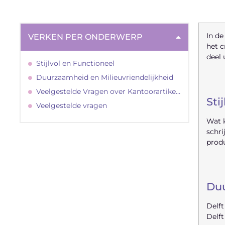
In de
VERKEN PER ONDERWERP
het c
deel 
Stijlvol en Functioneel
Duurzaamheid en Milieuvriendelijkheid
Veelgestelde Vragen over Kantoorartikelen in Delft
Sti
Veelgestelde vragen
Wat k
schri
produ
"
Duu
Delft
Latenu ons aanvangen en
Delft
ontdekken hoe lokale reclame uw