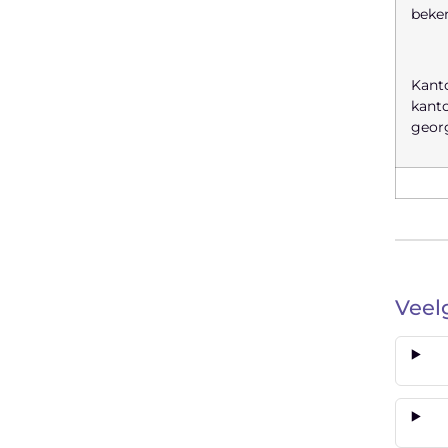
beken
Kanto
kanto
georg
Veel