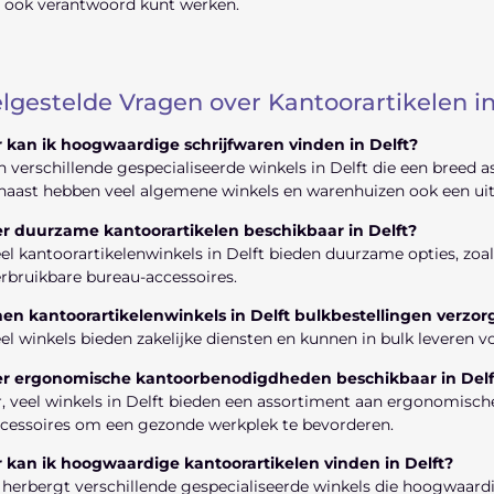
 ook verantwoord kunt werken.
lgestelde Vragen over Kantoorartikelen in
 kan ik hoogwaardige schrijfwaren vinden in Delft?
jn verschillende gespecialiseerde winkels in Delft die een bree
aast hebben veel algemene winkels en warenhuizen ook een uitg
 er duurzame kantoorartikelen beschikbaar in Delft?
eel kantoorartikelenwinkels in Delft bieden duurzame opties, zo
rbruikbare bureau-accessoires.
en kantoorartikelenwinkels in Delft bulkbestellingen verzor
eel winkels bieden zakelijke diensten en kunnen in bulk leveren v
 er ergonomische kantoorbenodigdheden beschikbaar in Delf
, veel winkels in Delft bieden een assortiment aan ergonomisch
cessoires om een gezonde werkplek te bevorderen.
 kan ik hoogwaardige kantoorartikelen vinden in Delft?
 herbergt verschillende gespecialiseerde winkels die hoogwaar