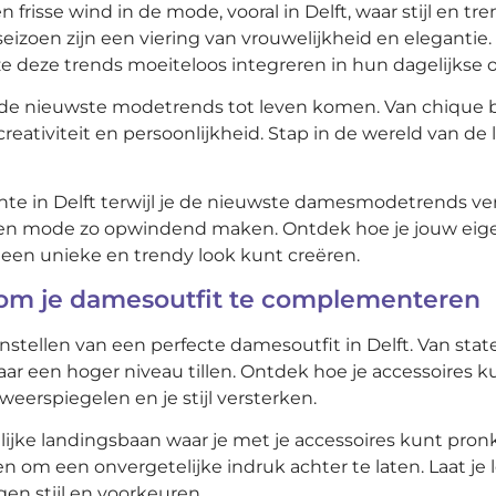
een frisse wind in de mode, vooral in Delft, waar stijl e
oen zijn een viering van vrouwelijkheid en elegantie. O
e deze trends moeiteloos integreren in hun dagelijkse ou
 de nieuwste modetrends tot leven komen. Van chique bl
 creativiteit en persoonlijkheid. Stap in de wereld van de
 in Delft terwijl je de nieuwste damesmodetrends verkent
en mode zo opwindend maken. Ontdek hoe je jouw eige
een unieke en trendy look kunt creëren.
n om je damesoutfit te complementeren
enstellen van een perfecte damesoutfit in Delft. Van st
ar een hoger niveau tillen. Ontdek hoe je accessoires kun
erspiegelen en je stijl versterken.
lijke landingsbaan waar je met je accessoires kunt pronk
n om een onvergetelijke indruk achter te laten. Laat j
gen stijl en voorkeuren.