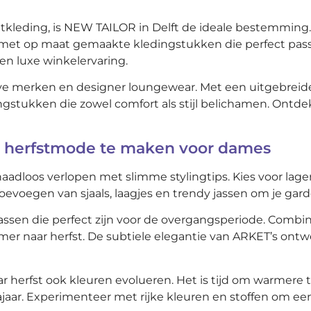
aatkleding, is NEW TAILOR in Delft de ideale bestemmin
et op maat gemaakte kledingstukken die perfect passen
en luxe winkelervaring.
eve merken en designer loungewear. Met een uitgebreide
ngstukken die zowel comfort als stijl belichamen. Ontd
r herfstmode te maken voor dames
dloos verlopen met slimme stylingtips. Kies voor lage
oevoegen van sjaals, laagjes en trendy jassen om je ga
jassen die perfect zijn voor de overgangsperiode. Comb
er naar herfst. De subtiele elegantie van ARKET’s ontw
 herfst ook kleuren evolueren. Het is tijd om warmere ti
ajaar. Experimenteer met rijke kleuren en stoffen om een