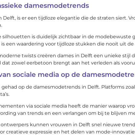
klassieke damesmodetrends
lft, is er een tijdloze elegantie die de straten siert. 
.
e silhouetten is duidelijk zichtbaar in de modebewuste
r is een waardering voor tijdloze stukken die nooit uit d
rne twists creëren dames in Delft een unieke stijl die 
dat zowel eerbetoon brengt aan het verleden als voorui
 van sociale media op de damesmodetr
 gehad op de damesmodetrends in Delft. Platforms zoal
ta’s.
enementen via sociale media heeft de manier waarop vro
rding van trends en een verlangen om bij te blijven met
n ontwerpers kunnen vrouwen in Delft snel nieuwe tren
m voor creatieve expressie en het delen van mode-innova