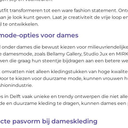
outfit transformeren tot een ware fashion statement. On
an je look kunt geven. Laat je creativiteit de vrije loop
l te ontwikkelen.
mode-opties voor dames
onder dames die bewust kiezen voor milieuvriendelijke e
me damesmode, zoals Bellamy Gallery, Studio Jux en MIR
uwen die graag hun steentje bijdragen aan een betere we
omvatten niet alleen kledingstukken van hoge kwalitei
oor te kiezen voor duurzame mode, kunnen vrouwen hun p
shionindustrie.
 Delft vaak unieke en trendy ontwerpen die niet allee
de en duurzame kleding te dragen, kunnen dames een p
fecte pasvorm bij dameskleding