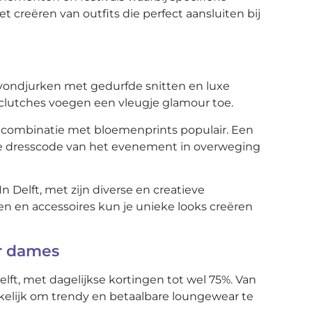
 creëren van outfits die perfect aansluiten bij
 Avondjurken met gedurfde snitten en luxe
en clutches voegen een vleugje glamour toe.
in combinatie met bloemenprints populair. Een
 de dresscode van het evenement in overweging
In Delft, met zijn diverse en creatieve
ten en accessoires kun je unieke looks creëren
r dames
ft, met dagelijkse kortingen tot wel 75%. Van
akkelijk om trendy en betaalbare loungewear te