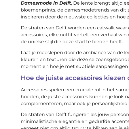
Damesmode in Delft
, De lente brengt altijd 
bloemenprints, de damesmodetrends van dit seiz
inspireren door de nieuwste collecties en hoe z
De straten van Delft worden een catwalk waar
accessoires, elke outfit vertelt een verhaal van
de unieke stijl die deze stad te bieden heeft.
Laat je meeslepen door de ambiance van de lente
kleuren en texturen die deze seizoensgebond
moment en hoe je met subtiele aanpassingen 
Hoe de juiste accessoires kieze
Accessoires spelen een cruciale rol in het sam
hoeden, de juiste accessoires kunnen je look na
complementeren, maar ook je persoonlijkheid we
De straten van Delft fungeren als jouw persoon
minimalistische elegantie en gedurfde accente
vergeet niet om altijd trouw te blijven aan je ei