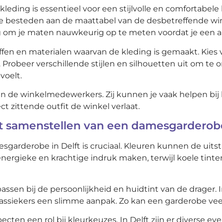
ding is essentieel voor een stijlvolle en comfortabele l
te besteden aan de maattabel van de desbetreffende win
g om je maten nauwkeurig op te meten voordat je een 
fen en materialen waarvan de kleding is gemaakt. Kies vo
obeer verschillende stijlen en silhouetten uit om te 
voelt.
aan de winkelmedewerkers. Zij kunnen je vaak helpen bij
t zittende outfit de winkel verlaat.
et samenstellen van een damesgarderob
garderobe in Delft is cruciaal. Kleuren kunnen de uitstra
ergieke en krachtige indruk maken, terwijl koele tinte
en bij de persoonlijkheid en huidtint van de drager. In 
ssiekers een slimme aanpak. Zo kan een garderobe veelzi
ten een rol bij kleurkeuzes. In Delft zijn er diverse ev