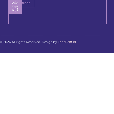
Wie
Registreer
zijn
wij?
© 2024 All rights Reserved. Design by
EchtDelft.nl