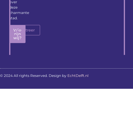
over
deze
charmante
stad.
Wie
Registreer
zijn
wij?
© 2024 All rights Reserved. Design by
EchtDelft.nl