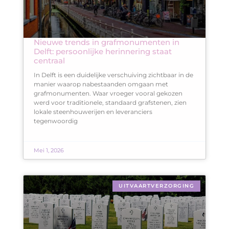
Nieuwe trends in grafmonumenten in
Delft: persoonlijke herinnering staat
centraal
In Delft is een duidelijke verschuiving zichtbaar in de
manier waarop nabestaanden omgaan met
grafmonumenten. Waar vroeger vooral gekozen
werd voor traditionele, standaard grafstenen, zien
lokale steenhouwerijen en leveranciers
tegenwoordig
Mei 1, 2026
UITVAARTVERZORGING