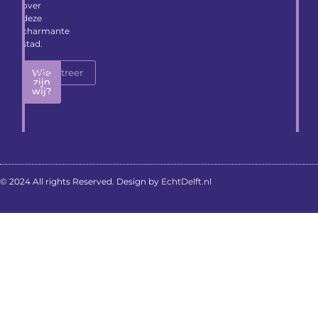
over
deze
charmante
stad.
Wie
Registreer
zijn
wij?
© 2024 All rights Reserved. Design by
EchtDelft.nl