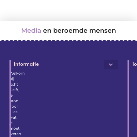
Media
en beroemde mensen
Informatie
To
Welkom
bij
Echt
Delft,
je
bron
voor
alles
wat
je
moet
weten