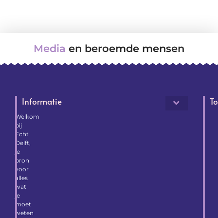
Media
en beroemde mensen
Informatie
To
Welkom
bij
Echt
Delft,
je
bron
voor
alles
wat
je
moet
weten