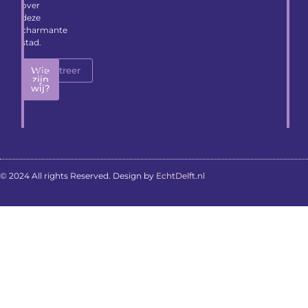
over
deze
charmante
stad.
Wie
Registreer
zijn
wij?
© 2024 All rights Reserved. Design by
EchtDelft.nl