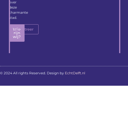
over
deze
charmante
stad.
Wie
Registreer
zijn
wij?
© 2024 All rights Reserved. Design by
EchtDelft.nl