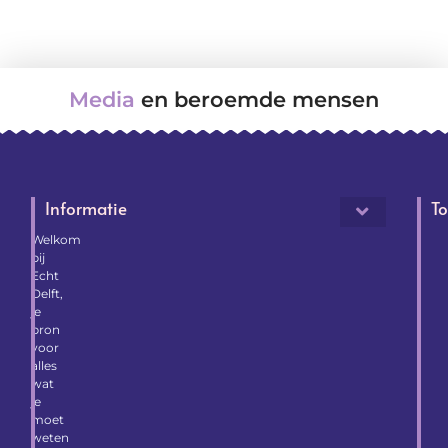
Media
en beroemde mensen
Informatie
To
Welkom
bij
Echt
Delft,
je
bron
voor
alles
wat
je
moet
weten