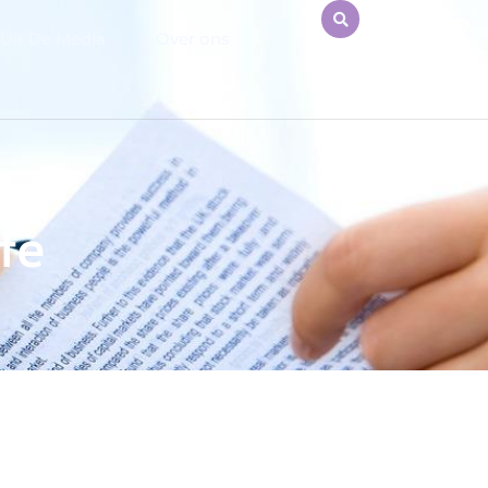
Uit De Media
Over ons
te