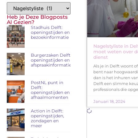
Heb je Deze Blogposts
Al Gezien?
Stadhuis Delft:
openingstijden en
bezoekinformatie
Nagelstyliste in Delf
moet weten over d
Burgerzaken Delft:
dienst
openingstijden en
afspraakinformatie
Als je in Delft woont o
bent naar hoogwaardi
dan is het inhuren van
PostNL punt in
Delft een slimme keuze
Delft:
professionals die opge
openingstijden en
afhaalmomenten
Januari 18, 2024
Action in Delft:
openingstijden,
zondagen en
meer