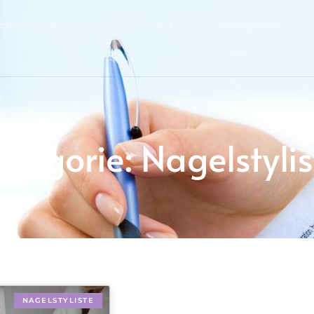
ctueel Delft
Ontdek Delft
Bedrijfsgids
Registreer
ategorie: Nagelstylis
NAGELSTYLISTE