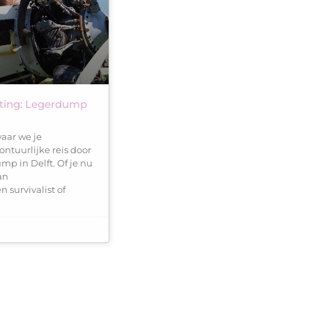
sting: Legerdump
aar we je
tuurlijke reis door
mp in Delft. Of je nu
an
n survivalist of