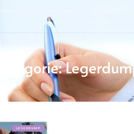
ctueel Delft
Ontdek Delft
Bedrijfsgids
Registreer
Categorie: Legerdum
LEGERDUMP