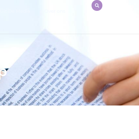
Uit De Media
Over ons
p