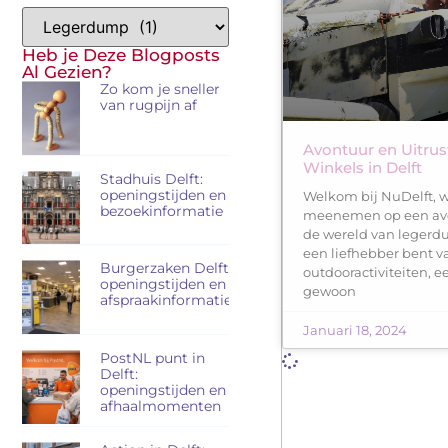
Heb je Deze Blogposts
Al Gezien?
Zo kom je sneller
van rugpijn af
Avontuur en Uitru
Winkels in Delft
Stadhuis Delft:
openingstijden en
Welkom bij NuDelft, w
bezoekinformatie
meenemen op een avon
de wereld van legerdu
een liefhebber bent v
Burgerzaken Delft:
outdooractiviteiten, ee
openingstijden en
gewoon
afspraakinformatie
Januari 18, 2024
PostNL punt in
Delft:
openingstijden en
afhaalmomenten