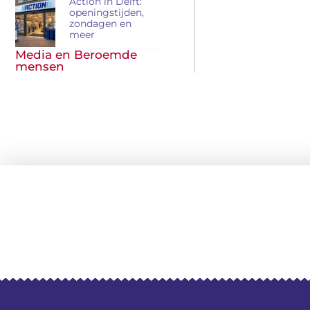
Action in Delft:
openingstijden,
zondagen en
meer
Media en Beroemde
mensen