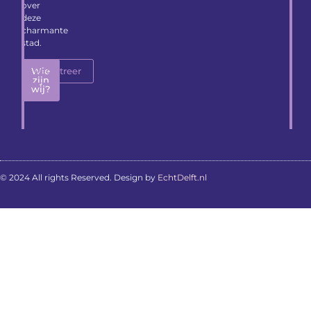
over
deze
charmante
stad.
Wie
Registreer
zijn
wij?
© 2024 All rights Reserved. Design by
EchtDelft.nl