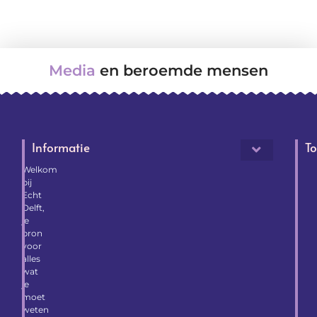
Media
en beroemde mensen
Informatie
To
Welkom
bij
Echt
Delft,
je
bron
voor
alles
wat
je
moet
weten