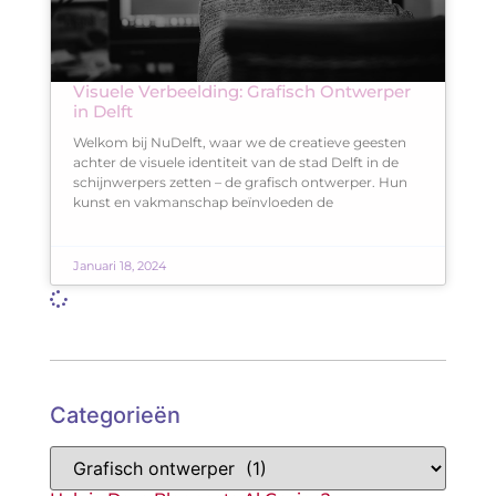
Visuele Verbeelding: Grafisch Ontwerper
in Delft
Welkom bij NuDelft, waar we de creatieve geesten
achter de visuele identiteit van de stad Delft in de
schijnwerpers zetten – de grafisch ontwerper. Hun
kunst en vakmanschap beïnvloeden de
Januari 18, 2024
Categorieën