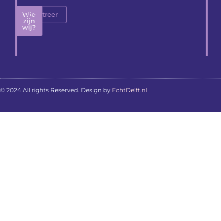
Wie
Registreer
zijn
wij?
© 2024 All rights Reserved. Design by
EchtDelft.nl