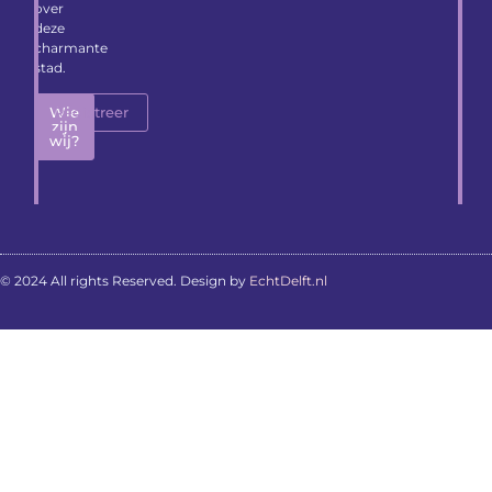
over
deze
charmante
stad.
Wie
Registreer
zijn
wij?
© 2024 All rights Reserved. Design by
EchtDelft.nl