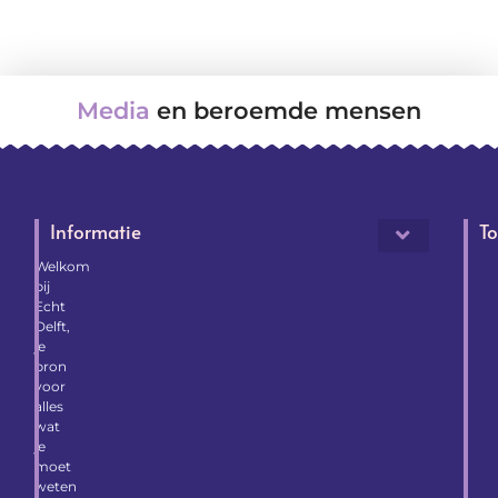
Media
en beroemde mensen
Informatie
To
Welkom
bij
Echt
Delft,
je
bron
voor
alles
wat
je
moet
weten