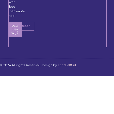
over
deze
charmante
stad.
Wie
Registreer
zijn
wij?
© 2024 All rights Reserved. Design by
EchtDelft.nl