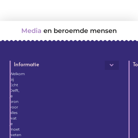
Media
en beroemde mensen
Informatie
To
Welkom
bij
Echt
Delft,
je
bron
voor
alles
wat
je
moet
weten