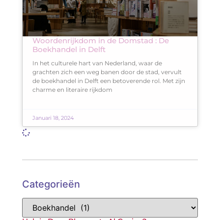
Woordenrijkdom in de Domstad : De
Boekhandel in Delft
In het culturele hart van Nederland, waar de
grachten zich een weg banen door de stad, vervult
de boekhandel in Delft een betoverende rol. Met zijn
charme en literaire rijkdom
Januari 18, 2024
Categorieën