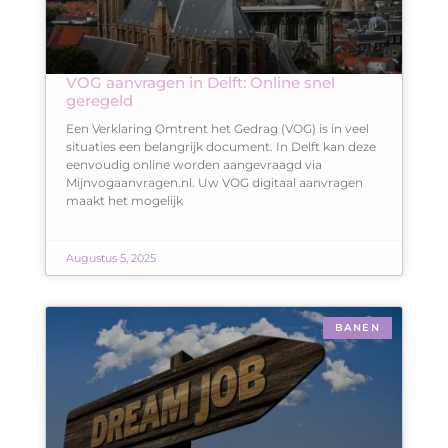
VOG aanvragen in Delft: Online snel
geregeld
Een Verklaring Omtrent het Gedrag (VOG) is in veel
situaties een belangrijk document. In Delft kan deze
eenvoudig online worden aangevraagd via
Mijnvogaanvragen.nl. Uw VOG digitaal aanvragen
maakt het mogelijk
Augustus 5, 2025
BANEN