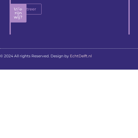
Wie
Registreer
zijn
wij?
© 2024 All rights Reserved. Design by
EchtDelft.nl