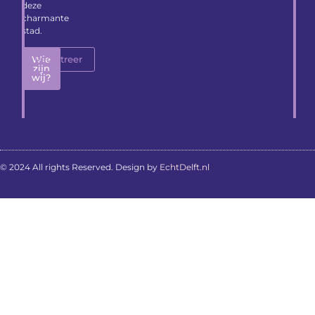
deze
charmante
stad.
Wie
Registreer
zijn
wij?
© 2024 All rights Reserved. Design by
EchtDelft.nl