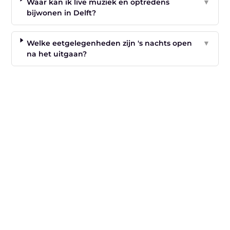
Waar kan ik live muziek en optredens
▼
bijwonen in Delft?
Welke eetgelegenheden zijn 's nachts open
▼
na het uitgaan?
"
Latenu ons aanvangen en ontdekken hoe
lokale reclame uw bedrijfsgroei kan
bevorderen
Laten we beginnen