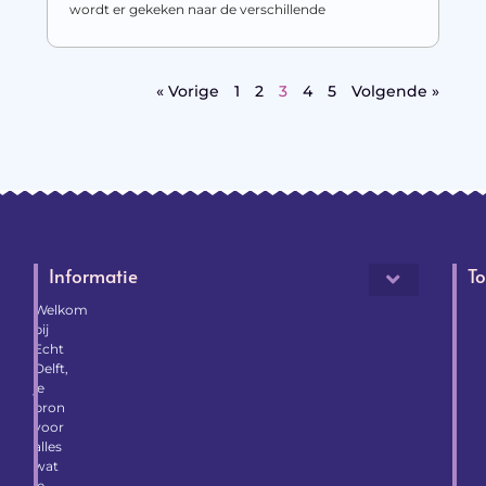
wordt er gekeken naar de verschillende
« Vorige
1
2
3
4
5
Volgende »
Informatie
To
Welkom
bij
Echt
Delft,
je
bron
voor
alles
wat
je