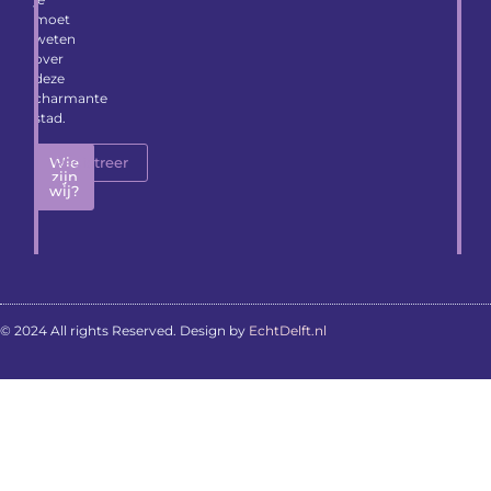
moet
weten
over
deze
charmante
stad.
Wie
Registreer
zijn
wij?
© 2024 All rights Reserved. Design by
EchtDelft.nl