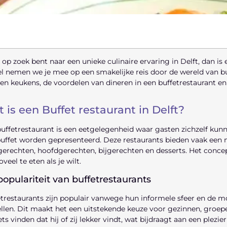
e op zoek bent naar een unieke culinaire ervaring in Delft, dan is
el nemen we je mee op een smakelijke reis door de wereld van bu
en keukens, de voordelen van dineren in een buffetrestaurant en 
 is een Buffet restaurant in Delft?
uffetrestaurant is een eetgelegenheid waar gasten zichzelf kun
uffet worden gepresenteerd. Deze restaurants bieden vaak een
erechten, hoofdgerechten, bijgerechten en desserts. Het concep
veel te eten als je wilt.
opulariteit van buffetrestaurants
trestaurants zijn populair vanwege hun informele sfeer en de 
ellen. Dit maakt het een uitstekende keuze voor gezinnen, groepe
ets vinden dat hij of zij lekker vindt, wat bijdraagt aan een plezie