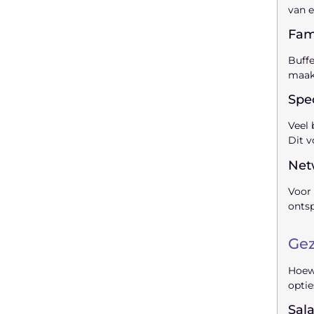
van e
Fami
Buffe
maakt
Spe
Veel 
Dit v
Netw
Voor 
onts
Gez
Hoewe
optie
Sal