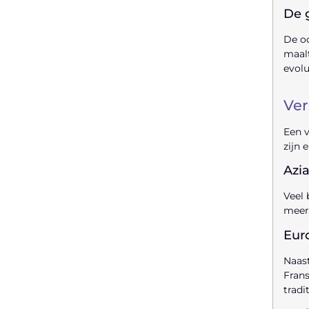
De 
De oo
"
maalt
evolu
Ver
Latenu ons aanvangen en
ontdekken hoe lokale reclame uw
Een v
bedrijfsgroei kan bevorderen
zijn 
Azi
Laten we beginnen
Veel 
meer.
Eur
Naast
Frans
tradi