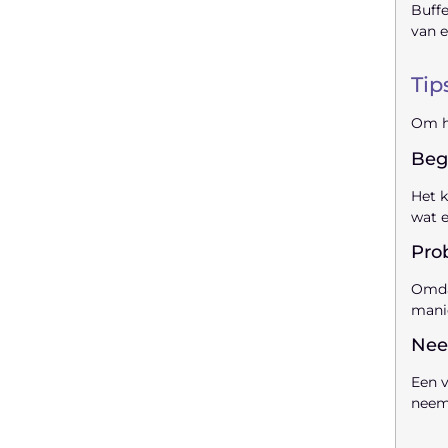
Buffe
van e
Tip
Om he
Beg
Het k
wat e
Prob
Omdat
manie
Nee
Een v
neem 