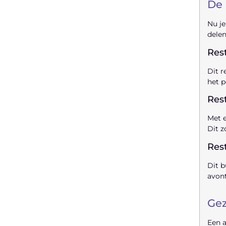
De 
Nu je
delen
Rest
Dit r
het p
Res
Met e
Dit z
Res
Dit b
avont
Gez
Een a