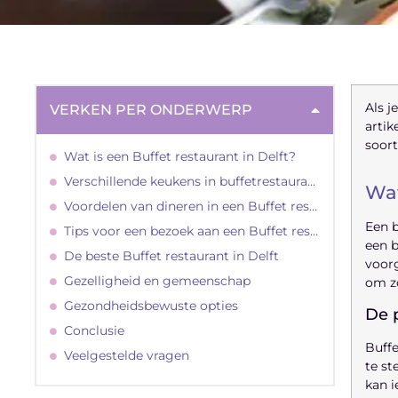
Als j
VERKEN PER ONDERWERP
artik
soort
Wat is een Buffet restaurant in Delft?
Verschillende keukens in buffetrestaurants
Wat
Voordelen van dineren in een Buffet restaurant in Delft
Een b
Tips voor een bezoek aan een Buffet restaurant in Delft
een b
De beste Buffet restaurant in Delft
voorg
Gezelligheid en gemeenschap
om zo
Gezondheidsbewuste opties
De p
Conclusie
Buffe
Veelgestelde vragen
te st
kan i