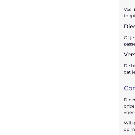
Veel 
toppi
Die
Of je
passe
Vers
De be
dat j
Con
Diner
onbep
vrien
Wil j
op me