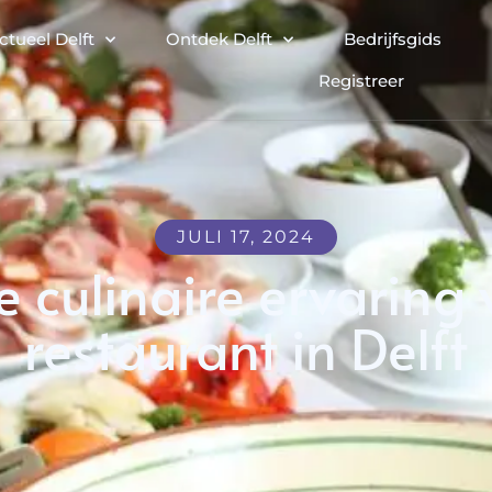
ctueel Delft
Ontdek Delft
Bedrijfsgids
Registreer
JULI 17, 2024
 culinaire ervaring 
restaurant in Delft