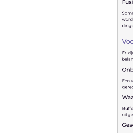
Fus
Sommi
worde
ding
Voo
Er zi
belan
Onb
Een v
gerec
Waar
Buffe
uitge
Ges