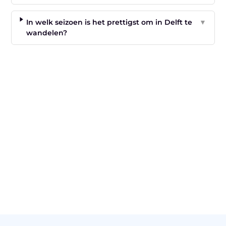
In welk seizoen is het prettigst om in Delft te
▼
wandelen?
"
Latenu ons aanvangen en ontdekken hoe
lokale reclame uw bedrijfsgroei kan
bevorderen
Laten we beginnen