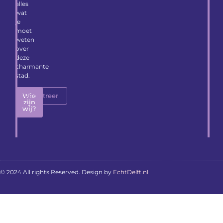
alles
wat
je
moet
weten
over
deze
charmante
stad.
Wie
Registreer
zijn
wij?
© 2024 All rights Reserved. Design by
EchtDelft.nl