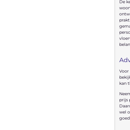
De ke
woonk
ontwe
prakt
gemak
perso
vloer
belan
Adv
Voor 
bekij
kan t
Neem 
prijs
Daarn
wel o
goed 