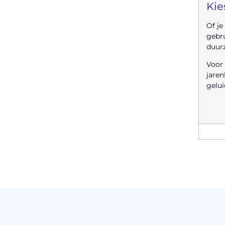
Kie
Of je
gebru
duur
Voor 
jaren
gelui