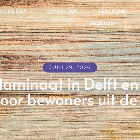
ctueel Delft
Ontdek Delft
Bedrijfsgids
Registreer
JUNI 29, 2026
laminaat in Delft e
voor bewoners uit de 