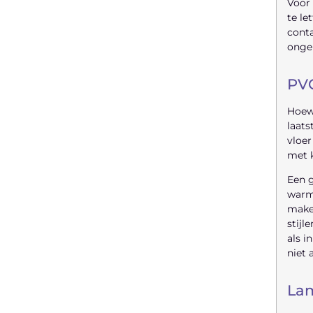
"
Voor 
te le
Latenu ons aanvangen en
cont
ontdekken hoe lokale reclame uw
ongel
bedrijfsgroei kan bevorderen
PVC
Laten we beginnen
Hoewe
laats
vloer
met k
Een g
warmt
maken
stijl
als i
niet 
Lam