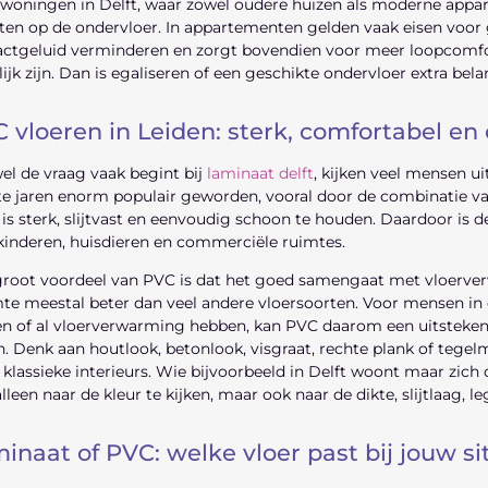
woningen in Delft, waar zowel oudere huizen als moderne appart
tten op de ondervloer. In appartementen gelden vaak eisen voor
actgeluid verminderen en zorgt bovendien voor meer loopcomfo
ijk zijn. Dan is egaliseren of een geschikte ondervloer extra be
 vloeren in Leiden: sterk, comfortabel en
l de vraag vaak begint bij
laminaat delft
, kijken veel mensen ui
te jaren enorm populair geworden, vooral door de combinatie van
 is sterk, slijtvast en eenvoudig schoon te houden. Daardoor is
inderen, huisdieren en commerciële ruimtes.
root voordeel van PVC is dat het goed samengaat met vloerver
e meestal beter dan veel andere vloersoorten. Voor mensen in d
 of al vloerverwarming hebben, kan PVC daarom een uitstekende 
en. Denk aan houtlook, betonlook, visgraat, rechte plank of te
n klassieke interieurs. Wie bijvoorbeeld in Delft woont maar zich
alleen naar de kleur te kijken, maar ook naar de dikte, slijtlaag,
inaat of PVC: welke vloer past bij jouw si