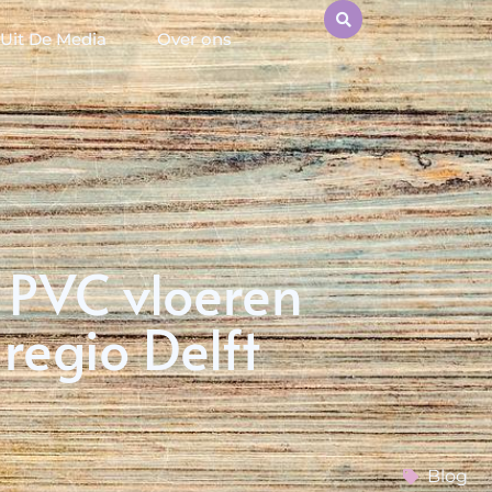
Uit De Media
Over ons
n PVC vloeren
regio Delft
Blog