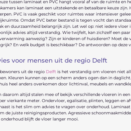
uze tussen laminaat en PVC hangt vooral af van de ruimte en h
amers kan laminaat een uitstekende en betaalbare keuze zijn. He
rpen. PVC is vaak geschikt voor ruimtes waar intensiever gele
ijkruimte. Omdat PVC beter bestand is tegen vocht dan standaa
 en duurzaamheid belangrijk zijn. Let wel op: niet iedere vloer
onlijk advies altijd verstandig. Wie twijfelt, kan zichzelf een pa
verwarming aanwezig? Zijn er kinderen of huisdieren? Moet de 
grijk? En welk budget is beschikbaar? De antwoorden op deze 
ies voor mensen uit de regio Delft
bewoners uit de regio
Delft
is het verstandig om vloeren niet all
ken. Kleuren kunnen op een scherm anders ogen dan in daglicht.
huis heel anders overkomen door lichtinval, meubels en wandkl
daarom altijd stalen mee of bekijk verschillende vloeren in een 
 per vierkante meter. Ondervloer, egalisatie, plinten, leggen en
aast is het slim om advies te vragen over onderhoud. Laminaat 
m de juiste reinigingsproducten. Agressieve schoonmaakmiddele
onderhoud blijft de vloer langer mooi.