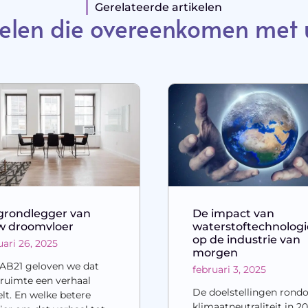
Gerelateerde artikelen
elen die overeenkomen met 
grondlegger van
De impact van
w droomvloer
waterstoftechnologi
op de industrie van
uari 26, 2025
morgen
LAB21 geloven we dat
februari 3, 2025
 ruimte een verhaal
De doelstellingen ron
elt. En welke betere
klimaatneutraliteit in 2