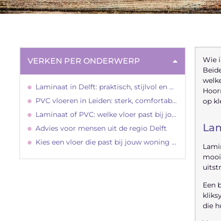
Wie i
VERKEN PER ONDERWERP
Beide
welke
Laminaat in Delft: praktisch, stijlvol en betaalbaar
Hoorn
PVC vloeren in Leiden: sterk, comfortabel en onderhoudsvriendelijk
op kl
Laminaat of PVC: welke vloer past bij jouw situatie?
Lam
Advies voor mensen uit de regio Delft
Kies een vloer die past bij jouw woning én leefstijl
Lamin
mooie
uitst
Een b
kliks
die 