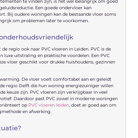
ementen te vinden zijn, is het wel belangrijk om goed
 geluidsreductie. Een goede ondervloer kan
rt. Bij oudere woningen kan de bestaande vloer soms
langrijk om problemen later te voorkomen.
 onderhoudsvriendelijk
t de regio ook naar PVC vloeren in Leiden. PVC is de
 luxe uitstraling en praktische voordelen. Een PVC
 deze vloer geschikt voor drukke huishoudens, gezinnen
warming. De vloer voelt comfortabel aan en geleidt
e regio Delft die hun woning energiezuiniger willen
keuze zijn. PVC vloeren zijn verkrijgbaar in veel
gelmotief. Daardoor past PVC zowel in moderne woningen
 oriënteert op
PVC vloeren leiden
, doet er goed aan om
 legmethode en afwerking.
tuatie?