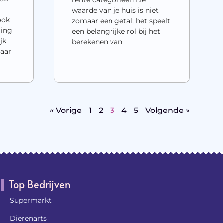
waarde van je huis is niet
ook
zomaar een getal; het speelt
ging
een belangrijke rol bij het
jk
berekenen van
naar
« Vorige
1
2
3
4
5
Volgende »
Top Bedrijven
Supermarkt
Dierenarts