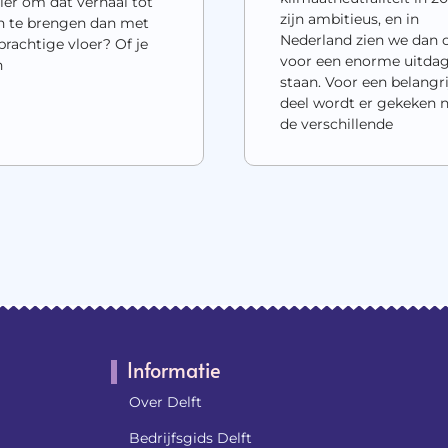
er om dat verhaal tot
zijn ambitieus, en in
n te brengen dan met
Nederland zien we dan 
prachtige vloer? Of je
voor een enorme uitda
n
staan. Voor een belangri
deel wordt er gekeken 
de verschillende
Informatie
Over Delft
Bedrijfsgids Delft