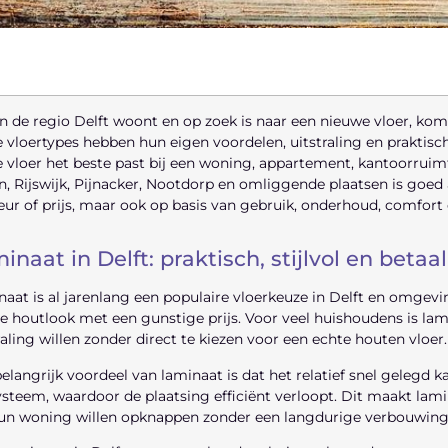
n de regio Delft woont en op zoek is naar een nieuwe vloer, komt
 vloertypes hebben hun eigen voordelen, uitstraling en praktische
 vloer het beste past bij een woning, appartement, kantoorruim
, Rijswijk, Pijnacker, Nootdorp en omliggende plaatsen is goed ad
eur of prijs, maar ook op basis van gebruik, onderhoud, comfort
inaat in Delft: praktisch, stijlvol en betaa
aat is al jarenlang een populaire vloerkeuze in Delft en omgev
 houtlook met een gunstige prijs. Voor veel huishoudens is l
raling willen zonder direct te kiezen voor een echte houten vloer.
elangrijk voordeel van laminaat is dat het relatief snel gelegd 
ysteem, waardoor de plaatsing efficiënt verloopt. Dit maakt lam
hun woning willen opknappen zonder een langdurige verbouwing