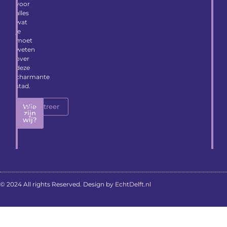
voor
alles
wat
je
moet
weten
over
deze
charmante
stad.
Wie
Registreer
zijn
wij?
© 2024 All rights Reserved. Design by
EchtDelft.nl