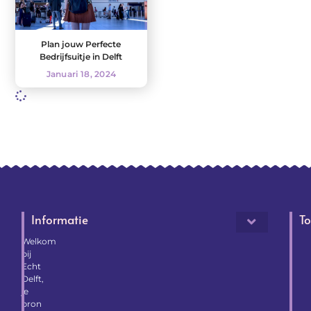
Plan jouw Perfecte
Bedrijfsuitje in Delft
Januari 18, 2024
Informatie
To
Welkom
bij
Echt
Delft,
je
bron